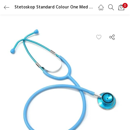
0
Stetoskop Standard Colour One Med – Sky Blue
LOGIN
REGISTER
Masukkan username dan password Anda untuk login.
Ingat saya
Lupa Password?