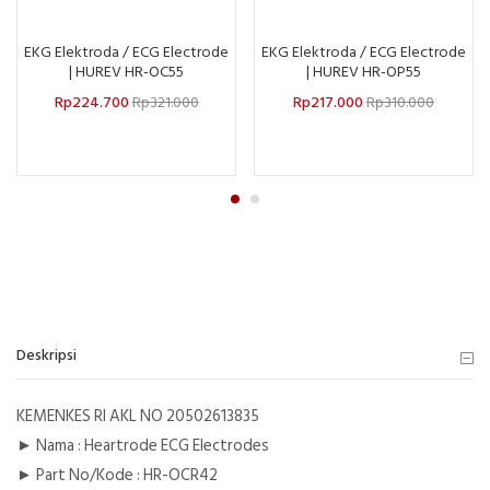
EKG Elektroda / ECG Electrode
EKG Elektroda / ECG Electrode
| HUREV HR-OC55
| HUREV HR-OP55
Rp
224.700
Rp
321.000
Rp
217.000
Rp
310.000
Deskripsi
KEMENKES RI AKL NO 20502613835
► Nama : Heartrode ECG Electrodes
► Part No/Kode : HR-OCR42