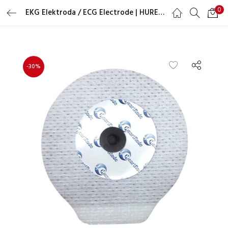
0
EKG Elektroda / ECG Electrode | HUREV HR-OCR42
LOGIN
REGISTER
Masukkan username dan password Anda untuk login.
-30%
Ingat saya
Lupa Password?