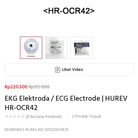
Lihat Video
Rp
220.500
Rp
315.000
EKG Elektroda / ECG Electrode | HUREV
HR-OCR42
2
Produk Terjual
(
0
Review Pembeli)
KEMENKES RI AKL NO 20502613835