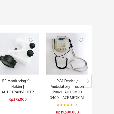
-30%
Sto
IBP Monitoring Kit –
PCA Device /
Pensil 
Holder |
Ambulatory Infusion
Pencil Cou
AUTOTRANSDUCER
Pump | AUTOMED
HUAT
3400 – ACE MEDICAL
Rp
375.000
Rp
108.5
1
Dinilai
5.00
Rp
19.500.000
dari 5