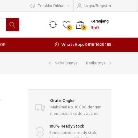
Terakhir Dilihat
Login/Register
Keranjang
Rp
0
0
0
OPI
WhatsApp: 0816 1623 185
Sebelumnya
Berikutnya
T
Gratis Ongkir
Maksimal Rp. 10.000 dengan
memasukan kode voucher
100% Ready Stock
Semua produk ready stok,