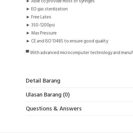
► Able to provide most of syringes
► EO gas sterilization
► Free Latex
► 350-1200psi
► Max Pressure
► CE and ISO 13485 to ensure good quality
▀ With advanced microcomputer technology and manufac
Detail Barang
Ulasan Barang (0)
Questions & Answers