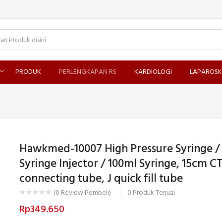
PRODUK
PERLENGKAPAN RS
KARDIOLOGI
LAPAROSK
Hawkmed-10007 High Pressure Syringe /
Syringe Injector / 100ml Syringe, 15cm C
connecting tube, J quick fill tube
0
Produk Terjual
(
0
Review Pembeli)
Rp
349.650