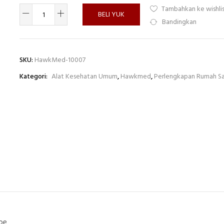
Tambahkan ke wishli
BELI YUK
Bandingkan
SKU:
HawkMed-10007
Kategori:
Alat Kesehatan Umum
,
Hawkmed
,
Perlengkapan Rumah Sa
ube