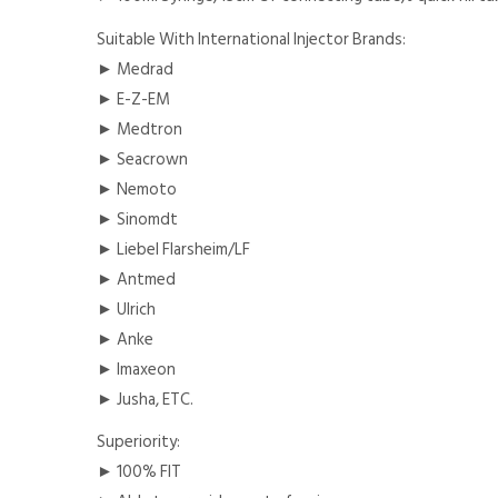
Suitable With International Injector Brands:
► Medrad
► E-Z-EM
► Medtron
► Seacrown
► Nemoto
► Sinomdt
► Liebel Flarsheim/LF
► Antmed
► Ulrich
► Anke
► Imaxeon
► Jusha, ETC.
Superiority:
► 100% FIT