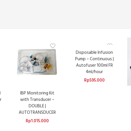
Disposable Infusion
Pump – Continuous |
Autofuser 100ml FR
4ml/hour
Rp
595.000
d
IBP Monitoring Kit
r
with Transducer –
T
DOUBLE |
AUTOTRANSDUCER
Rp
1.015.000