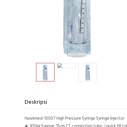
Deskripsi
Hawkmed-10007 High Pressure Syringe Syringe Injector
► 100ml Syringe, 15cm CT connecting tube, J quick fill t