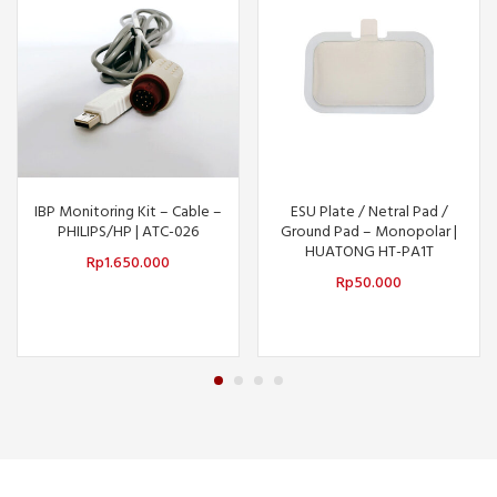
IBP Monitoring Kit – Cable –
ESU Plate / Netral Pad /
PHILIPS/HP | ATC-026
Ground Pad – Monopolar |
HUATONG HT-PA1T
Rp
1.650.000
Rp
50.000