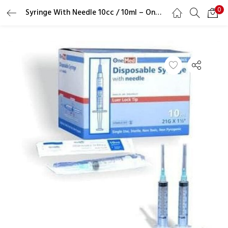
0
Syringe With Needle 10cc / 10ml – One Med
LOGIN
REGISTER
Masukkan username dan password Anda untuk login.
Ingat saya
Lupa Password?