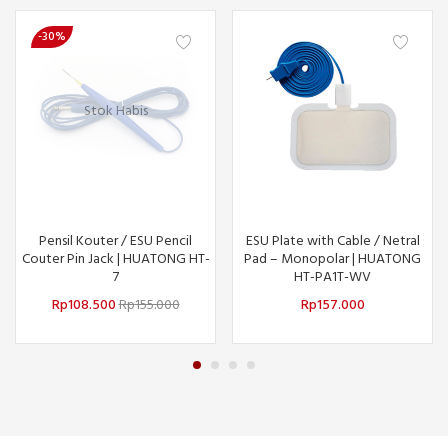
-30%
Stok Habis
Pensil Kouter / ESU Pencil
ESU Plate with Cable / Netral
Couter Pin Jack | HUATONG HT-
Pad – Monopolar | HUATONG
7
HT-PA1T-WV
Rp
108.500
Rp
155.000
Rp
157.000