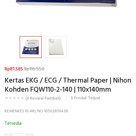
Rp
81.585
Rp
116.550
Kertas EKG / ECG / Thermal Paper | Nihon
Kohden FQW110-2-140 | 110x140mm
0
Produk Terjual
(
0
Review Pembeli)
KEMENKES RI AKL NO 10502819438
Tersedia