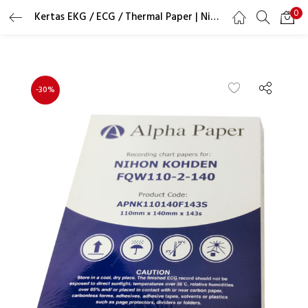
0
Kertas EKG / ECG / Thermal Paper | Nihon Kohden FQW110-2-140 | 110x140mm
LOGIN
REGISTER
Masukkan username dan password Anda untuk login.
-30%
Ingat saya
Lupa Password?