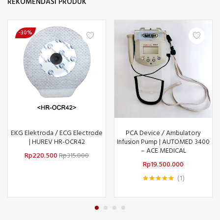
REKOMENDASI PRODUK
-30%
EKG Elektroda / ECG Electrode
PCA Device / Ambulatory
| HUREV HR-OCR42
Infusion Pump | AUTOMED 3400
– ACE MEDICAL
Rp
220.500
Rp
315.000
Rp
19.500.000
1
Dinilai
5.00
dari 5