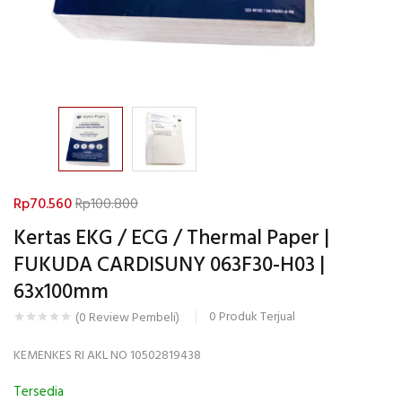
Rp
70.560
Rp
100.800
Kertas EKG / ECG / Thermal Paper |
FUKUDA CARDISUNY 063F30-H03 |
63x100mm
0
Produk Terjual
(
0
Review Pembeli)
KEMENKES RI AKL NO 10502819438
Tersedia