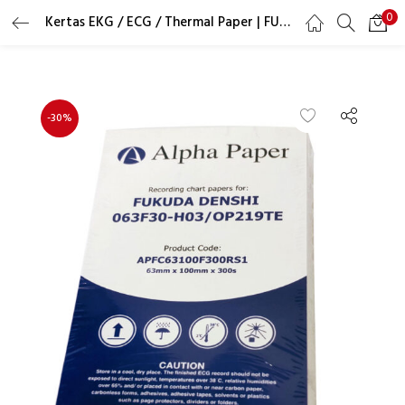
0
Kertas EKG / ECG / Thermal Paper | FUKUDA CARDISUNY 063F30-H03 | 63x100mm
LOGIN
REGISTER
Masukkan username dan password Anda untuk login.
-30%
Ingat saya
Lupa Password?