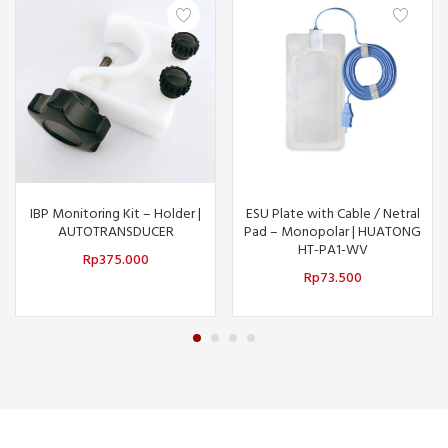
IBP Monitoring Kit – Holder |
ESU Plate with Cable / Netral
AUTOTRANSDUCER
Pad – Monopolar | HUATONG
HT-PA1-WV
Rp
375.000
Rp
73.500