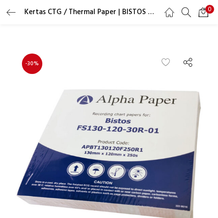
0
Kertas CTG / Thermal Paper | BISTOS BT300 | 130x120mm 250sh
LOGIN
REGISTER
Masukkan username dan password Anda untuk login.
-30%
Ingat saya
Lupa Password?