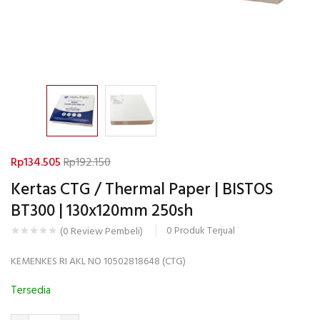
Rp
134.505
Rp
192.150
Kertas CTG / Thermal Paper | BISTOS
BT300 | 130x120mm 250sh
0
Produk Terjual
(
0
Review Pembeli)
KEMENKES RI AKL NO 10502818648 (CTG)
Tersedia