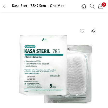
0
Kasa Steril 7.5×7.5cm – One Med
LOGIN
REGISTER
Masukkan username dan password Anda untuk login.
Ingat saya
Lupa Password?