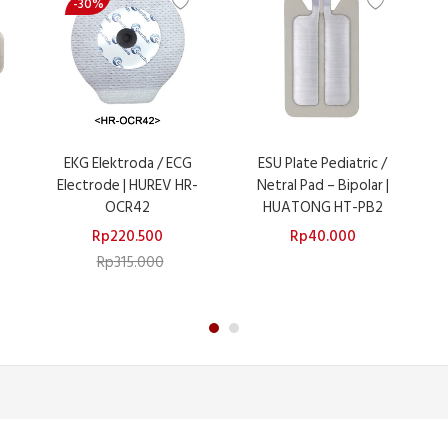
-30%
EKG Elektroda / ECG
ESU Plate Pediatric /
Electrode | HUREV HR-
Netral Pad – Bipolar |
OCR42
HUATONG HT-PB2
Rp
220.500
Rp
40.000
Rp
315.000