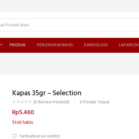
PRODUK
PERLENGKAPAN RS
KARDIOLOGI
LAPAROSK
Kapas 35gr – Selection
0
Produk Terjual
(
0
Review Pembeli)
Rp
5.460
Stok habis
Tambahkan ke wishlist