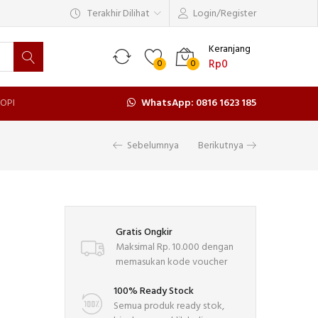
Terakhir Dilihat
Login/Register
Keranjang
Rp
0
0
0
OPI
WhatsApp: 0816 1623 185
Sebelumnya
Berikutnya
Gratis Ongkir
Maksimal Rp. 10.000 dengan
memasukan kode voucher
100% Ready Stock
Semua produk ready stok,