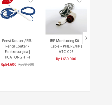
-30%
Pensil Kouter / ESU
IBP Monitoring Kit –
ESU Plate
Pencil Couter /
Cable – PHILIPS/HP |
/ Ground 
Electrosurgical |
ATC-026
| HUAT
HUATONG HT-1
Rp
1.650.000
Rp
Rp
54.600
Rp
78.000