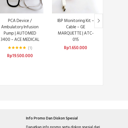
PCA Device /
IBP Monitoring Kit –
ESU Plate
Ambulatory Infusion
Cable – GE
/ Gro
Pump | AUTOMED
MARQUETTE | ATC-
Mon
3400 – ACE MEDICAL
015
HUATO
Rp
1.650.000
Rp
1
Dinilai
5.00
Rp
19.500.000
dari 5
Info Promo Dan Diskon Spesial
Dapatkan info promo serta diskon spesial dari