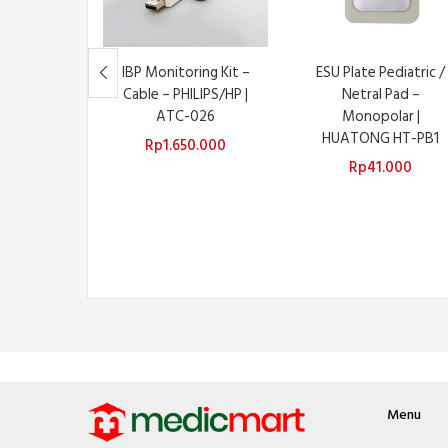
IBP Monitoring Kit –
ESU Plate Pediatric /
Cable – PHILIPS/HP |
Netral Pad –
ATC-026
Monopolar |
HUATONG HT-PB1
Rp
1.650.000
Rp
41.000
Menu