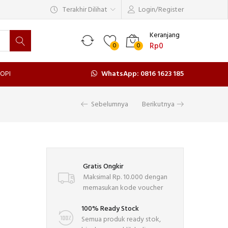
Terakhir Dilihat
Login/Register
Keranjang
Rp
0
0
0
OPI
WhatsApp: 0816 1623 185
Sebelumnya
Berikutnya
Gratis Ongkir
Maksimal Rp. 10.000 dengan
memasukan kode voucher
100% Ready Stock
Semua produk ready stok,