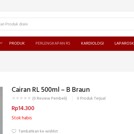
PRODUK
PERLENGKAPAN RS
KARDIOLOGI
LAPAROSK
Cairan RL 500ml – B Braun
0
Produk Terjual
(
0
Review Pembeli)
Rp
14.300
Stok habis
Tambahkan ke wishlist