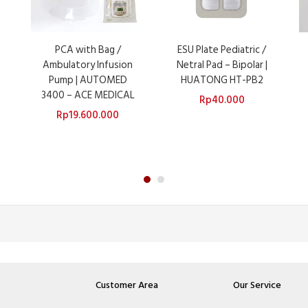
PCA with Bag /
ESU Plate Pediatric /
Ambulatory Infusion
Netral Pad – Bipolar |
Pump | AUTOMED
HUATONG HT-PB2
3400 – ACE MEDICAL
Rp
40.000
Rp
19.600.000
Customer Area
Our Service