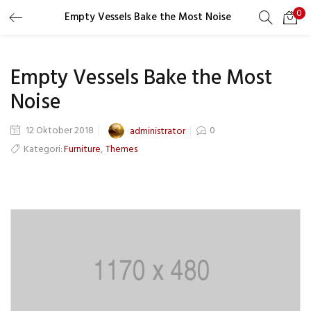
0
Empty Vessels Bake the Most Noise
LOGIN
REGISTER
Empty Vessels Bake the Most
Masukkan username dan password Anda untuk login.
Noise
12 Oktober 2018
0
administrator
Kategori:
,
Furniture
Themes
Ingat saya
Lupa Password?