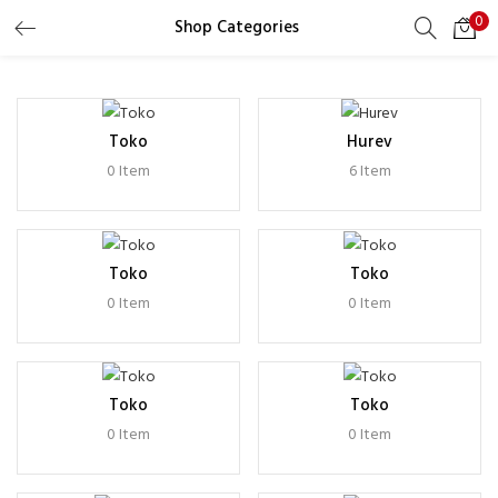
0
Shop Categories
LOGIN
REGISTER
Masukkan username dan password Anda untuk login.
Toko
Hurev
0 Item
6 Item
Ingat saya
Toko
Toko
0 Item
0 Item
Lupa Password?
Toko
Toko
0 Item
0 Item