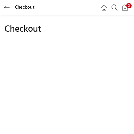
0
Checkout
LOGIN
REGISTER
Checkout
Masukkan username dan password Anda untuk login.
Ingat saya
Lupa Password?